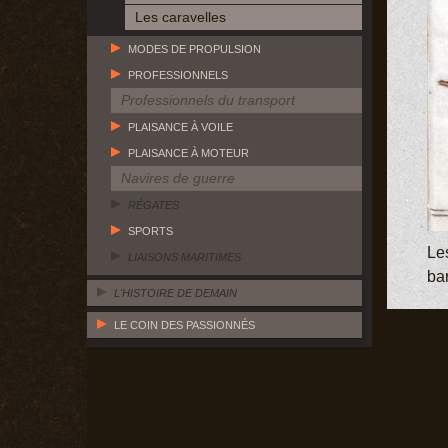
Les caravelles
MODES DE PROPULSION
PROFESSIONNELS
Professionnels du transport
PLAISANCE À VOILE
PLAISANCE À MOTEUR
Navires de guerre
RÉGATES
SPORTS
Les
LIAISONS MARITIMES
ba
L'HISTOIRE DE DEMAIN
LE COIN DES PASSIONNÉS