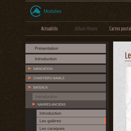
Modules
Actualités
Album Photos
Cartes posta
Présentation
Le
Introduction
NAVIGATION
CHANTIERS NAVALS
BATEAUX
Introduction
NAVIRES ANCIENS
Introduction
Les galères
Les caraques