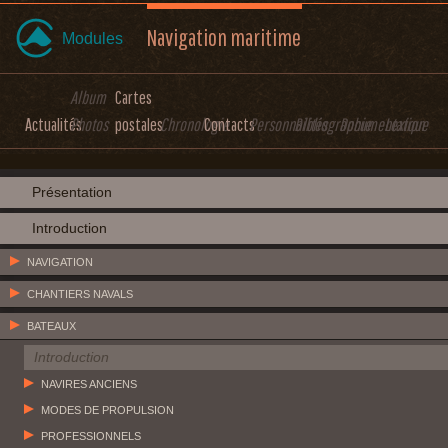
Navigation maritime
Modules
Album
Cartes
Actualités
Photos
postales
Chronologie
Contacts
Personnalités
Bibliographie
Documentation
Lexique
Présentation
Introduction
NAVIGATION
CHANTIERS NAVALS
BATEAUX
Introduction
NAVIRES ANCIENS
MODES DE PROPULSION
PROFESSIONNELS