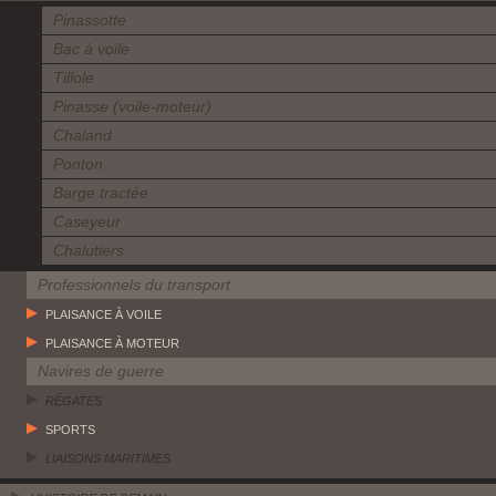
Pinassotte
Bac à voile
Tillole
Pinasse (voile-moteur)
Chaland
Ponton
Barge tractée
Caseyeur
Chalutiers
Professionnels du transport
PLAISANCE À VOILE
PLAISANCE À MOTEUR
Navires de guerre
RÉGATES
SPORTS
LIAISONS MARITIMES