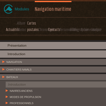
Navigation maritime
Modules
Album
Cartes
Actualités
Photos
postales
Chronologie
Contacts
Personnalités
Bibliographie
Documentation
Lexique
Présentation
Introduction
NAVIGATION
CHANTIERS NAVALS
BATEAUX
Introduction
NAVIRES ANCIENS
MODES DE PROPULSION
PROFESSIONNELS