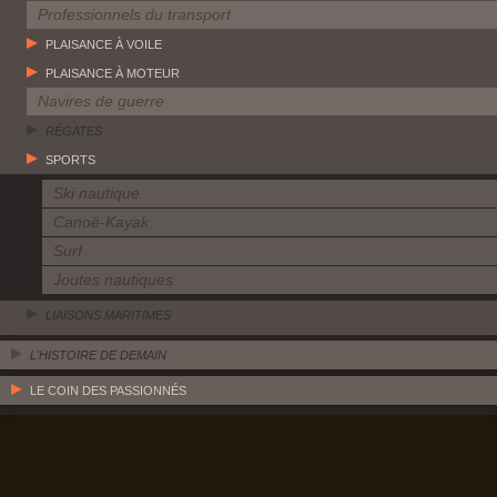
Professionnels du transport
PLAISANCE À VOILE
PLAISANCE À MOTEUR
Navires de guerre
RÉGATES
SPORTS
Ski nautique
Canoë-Kayak
Surf
Joutes nautiques
LIAISONS MARITIMES
L'HISTOIRE DE DEMAIN
LE COIN DES PASSIONNÉS