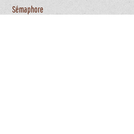
Sémaphore
« Côtes de l’Océan » [Atlas] Etabli sur ordre de SE le
VA DECRES. Au dépôt de la Marine, 1806 [SH 125]
{C’est une aquarelle qui représente un sémaphore –