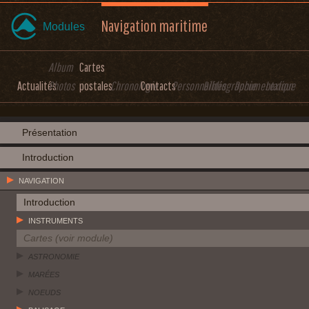
Navigation maritime
Modules
Album
Cartes
Actualités
Photos
postales
Chronologie
Contacts
Personnalités
Bibliographie
Documentation
Lexique
Présentation
Introduction
NAVIGATION
Introduction
INSTRUMENTS
Cartes (voir module)
ASTRONOMIE
MARÉES
NOEUDS