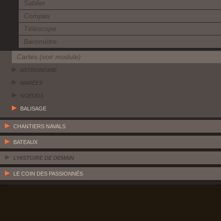
Sablier
Compas
Téléscope
Baromètre
Cartes (voir module)
ASTRONOMIE
MARÉES
NOEUDS
BALISAGE
CHANTIERS NAVALS
BATEAUX
L'HISTOIRE DE DEMAIN
LE COIN DES PASSIONNÉS