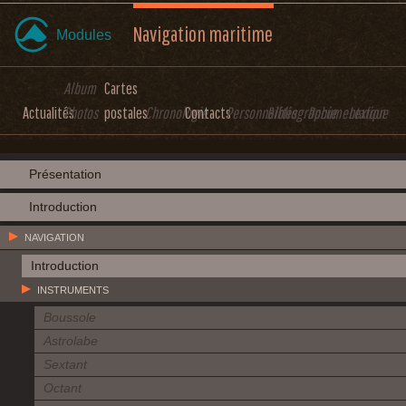
Navigation maritime
Modules
Album
Cartes
Actualités
Photos
postales
Chronologie
Contacts
Personnalités
Bibliographie
Documentation
Lexique
Présentation
Introduction
NAVIGATION
Introduction
INSTRUMENTS
Boussole
Astrolabe
Sextant
Octant