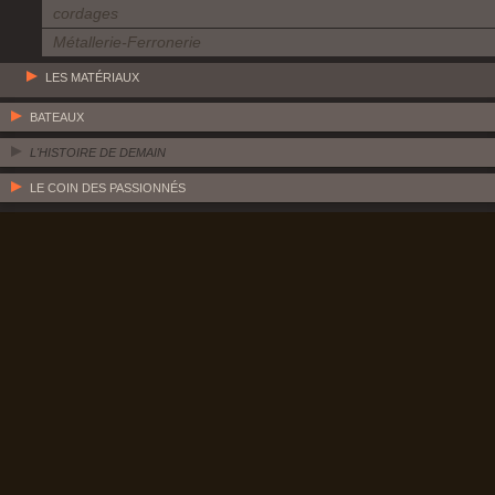
cordages
Métallerie-Ferronerie
LES MATÉRIAUX
BATEAUX
L'HISTOIRE DE DEMAIN
LE COIN DES PASSIONNÉS