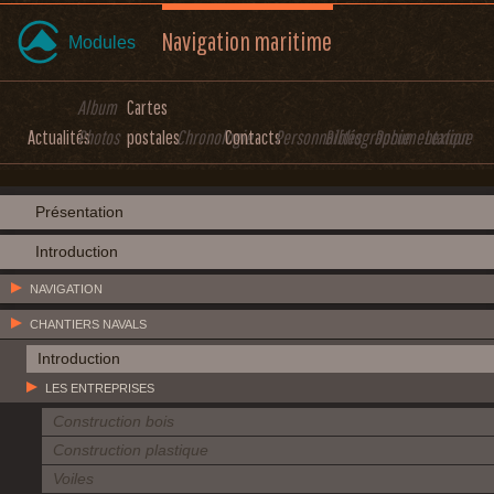
Navigation maritime
Modules
Album
Cartes
Actualités
Photos
postales
Chronologie
Contacts
Personnalités
Bibliographie
Documentation
Lexique
Présentation
Introduction
NAVIGATION
CHANTIERS NAVALS
Introduction
LES ENTREPRISES
Construction bois
Construction plastique
Voiles