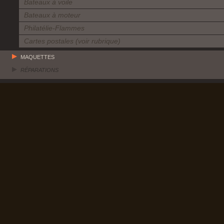
Bateaux à voile
Bateaux à moteur
Philatélie-Flammes
Cartes postales (voir rubrique)
MAQUETTES
RÉPARATIONS