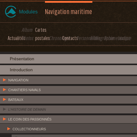
Navigation maritime
Modules
Album
Cartes
Actualités
Photos
postales
Chronologie
Contacts
Personnalités
Bibliographie
Documentation
Lexique
Présentation
Introduction
NAVIGATION
CHANTIERS NAVALS
BATEAUX
L'HISTOIRE DE DEMAIN
LE COIN DES PASSIONNÉS
COLLECTIONNEURS