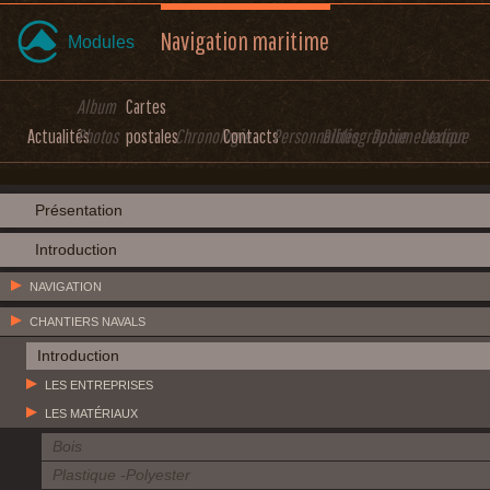
Navigation maritime
Modules
Album
Cartes
Actualités
Photos
postales
Chronologie
Contacts
Personnalités
Bibliographie
Documentation
Lexique
Présentation
Introduction
NAVIGATION
CHANTIERS NAVALS
Introduction
LES ENTREPRISES
LES MATÉRIAUX
Bois
Plastique -Polyester