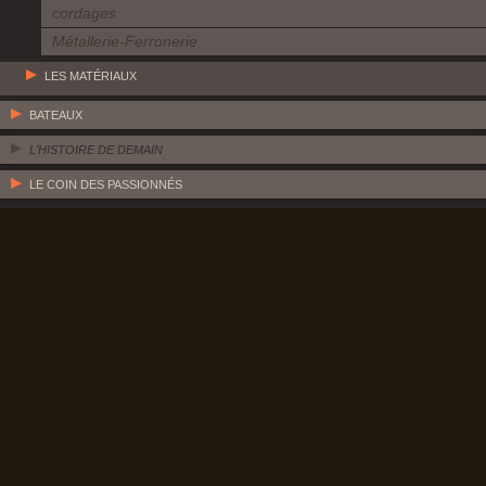
cordages
Métallerie-Ferronerie
LES MATÉRIAUX
BATEAUX
L'HISTOIRE DE DEMAIN
LE COIN DES PASSIONNÉS