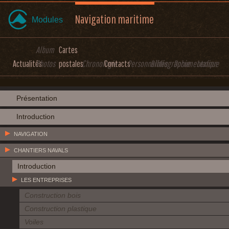
Navigation maritime
Modules
Album
Cartes
Actualités
Photos
postales
Chronologie
Contacts
Personnalités
Bibliographie
Documentation
Lexique
Présentation
Introduction
NAVIGATION
CHANTIERS NAVALS
Introduction
LES ENTREPRISES
Construction bois
Construction plastique
Voiles