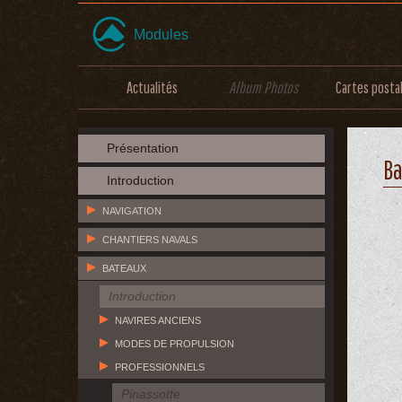
Modules
Actualités
Album Photos
Cartes posta
Présentation
Ba
Introduction
NAVIGATION
CHANTIERS NAVALS
BATEAUX
Introduction
NAVIRES ANCIENS
MODES DE PROPULSION
PROFESSIONNELS
Pinassotte