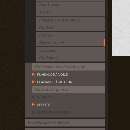
Bac à voile
Tillole
Pinasse (voile-moteur)
Chaland
Ponton
Barge tractée
Caseyeur
Chalutiers
Professionnels du transport
PLAISANCE À VOILE
PLAISANCE À MOTEUR
Navires de guerre
RÉGATES
SPORTS
LIAISONS MARITIMES
L'HISTOIRE DE DEMAIN