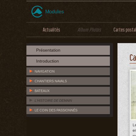
Modules
Actualités
Album Photos
Cartes posta
Présentation
Ca
Introduction
NAVIGATION
CHANTIERS NAVALS
BATEAUX
L'HISTOIRE DE DEMAIN
LE COIN DES PASSIONNÉS
L
e
ro