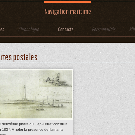
Navigation maritime
les
Chronologie
Contacts
Personnalités
Bib
rtes postales
e deuxième phare du Cap-Ferret construit
n 1837. A noter la présence de flamants
ses ...