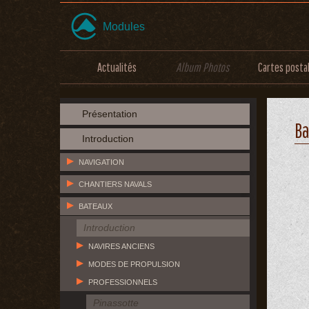
Modules
Actualités
Album Photos
Cartes posta
Présentation
Ba
Introduction
NAVIGATION
CHANTIERS NAVALS
BATEAUX
Introduction
NAVIRES ANCIENS
MODES DE PROPULSION
PROFESSIONNELS
Pinassotte