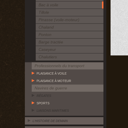
Bac à voile
Tillole
Pinasse (voile-moteur)
Chaland
Ponton
Barge tractée
Caseyeur
Chalutiers
Professionnels du transport
PLAISANCE À VOILE
PLAISANCE À MOTEUR
Navires de guerre
RÉGATES
SPORTS
LIAISONS MARITIMES
L'HISTOIRE DE DEMAIN