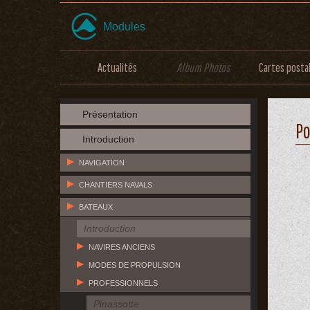
Modules
Actualités
Album Photos
Cartes posta
Présentation
P
Introduction
NAVIGATION
CHANTIERS NAVALS
BATEAUX
Introduction
NAVIRES ANCIENS
MODES DE PROPULSION
PROFESSIONNELS
Pinassotte