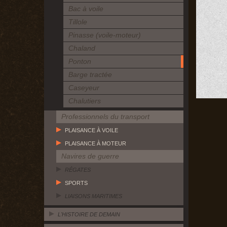
Bac à voile
Tillole
Pinasse (voile-moteur)
Chaland
Ponton
Barge tractée
Caseyeur
Chalutiers
Professionnels du transport
PLAISANCE À VOILE
PLAISANCE À MOTEUR
Navires de guerre
RÉGATES
SPORTS
LIAISONS MARITIMES
L'HISTOIRE DE DEMAIN