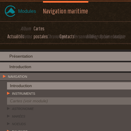
Navigation maritime
Modules
Album
Cartes
Actualités
Photos
postales
Chronologie
Contacts
Personnalités
Bibliographie
Documentation
Lexique
Présentation
Introduction
NAVIGATION
Introduction
INSTRUMENTS
Cartes (voir module)
ASTRONOMIE
MARÉES
NOEUDS