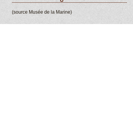
(source Musée de la Marine)
Des tours à feux aux phares:
(I) Feux de Nidingen (Suède) : bois en 1635 Phare de
l’île de May (Ecosse) : charbon en 1635 (II) Phare de
Bjusten (Suède) : charbon en 1765 (III) Phare de