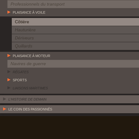
Professionnels du transport
PLAISANCE À VOILE
Côtière
Hauturière
Dériveurs
Quillards
PLAISANCE À MOTEUR
Navires de guerre
RÉGATES
SPORTS
LIAISONS MARITIMES
L'HISTOIRE DE DEMAIN
LE COIN DES PASSIONNÉS