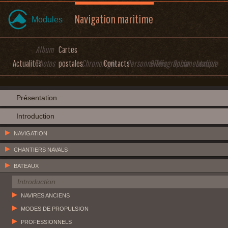
Navigation maritime
Modules
Album
Cartes
Actualités
Photos
postales
Chronologie
Contacts
Personnalités
Bibliographie
Documentation
Lexique
Présentation
Introduction
NAVIGATION
CHANTIERS NAVALS
BATEAUX
Introduction
NAVIRES ANCIENS
MODES DE PROPULSION
PROFESSIONNELS