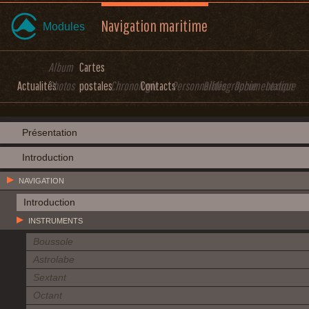
Navigation maritime
Modules
Album
Cartes
Actualités
Photos
postales
Chronologie
Contacts
Personnalités
Bibliographie
Documentation
Lexique
Présentation
Introduction
NAVIGATION
Introduction
INSTRUMENTS
Boussole
Astrolabe
Sextant
Octant