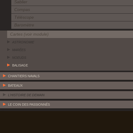
Sablier
Compas
Téléscope
Baromètre
Cartes (voir module)
ASTRONOMIE
MARÉES
NOEUDS
BALISAGE
CHANTIERS NAVALS
BATEAUX
L'HISTOIRE DE DEMAIN
LE COIN DES PASSIONNÉS