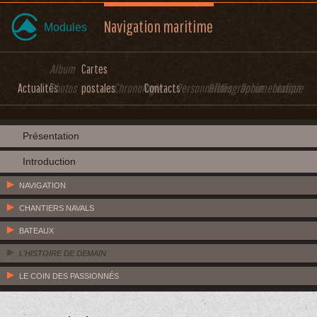
Navigation maritime
Modules
Album
Cartes
Actualités
Photos
postales
Chronologie
Contacts
Personnalités
Bibliographie
Documentation
Lexique
Présentation
Introduction
NAVIGATION
CHANTIERS NAVALS
BATEAUX
L'HISTOIRE DE DEMAIN
LE COIN DES PASSIONNÉS