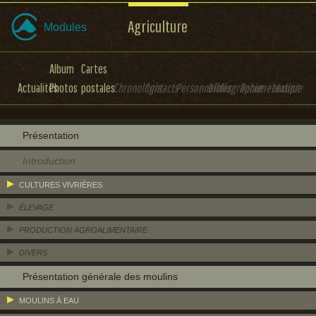
Agriculture
Modules
Album
Cartes
Actualités
Photos
postales
Chronologie
Contacts
Personnalités
Bibliographie
Documentation
Lexique
Présentation
Introduction
CULTURES VIVRIÈRES
ÉLEVAGE
PRODUCTION AGROALIMENTAIRE
DIVERS
Présentation générale des moulins
MOULINS À EAU