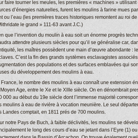
r faire tourner les meules, les premières « machines » utilisant
rces d’énergies naturelles, furent les moulins à farine mues par
t ou l’eau (les premières traces historiques remontent au roi de
ithridate le grand » 111-63 avant J.C.)
en que l’invention du moulin à eau soit un énorme progrès techn
faudra attendre plusieurs siècles pour qu’il se généralise car, da
antiquité, les maîtres possèdent une main d’œuvre abondante : l
claves. C’est la fin des grands systèmes esclavagistes associés
augmentation des populations et des surfaces emblavées qui son
uses du développement des moulins à eau.
 France, le nombre des moulins à eau connaît une extension é
 Moyen Age, entre le Xe et le XIIIe siècle. On en dénombrait pr
0 000 au début du 19e siècle dont l’immense majorité correspo
s moulins à eau de rivière à vocation meunière. Le seul départ
s Landes comptait, en 1811 prés de 700 moulins.
ur notre Pays de Buch, à faible déclivités, les moulins se dével
ncipalement le long des cours d’eau se jetant dans l’Eyre (1) ou
rectement dans le Bassin d’Arcachon. On trouve également que