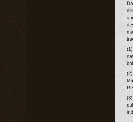
Dan
me
qu
des
mac
tra
(1)
na
boi
(2)
Mm
Ré
(3
pu
in