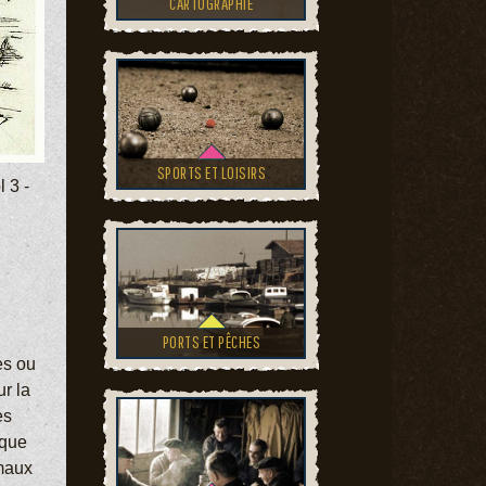
CARTOGRAPHIE
SPORTS ET LOISIRS
 3 -
PORTS ET PÊCHES
es ou
r la
es
 que
imaux