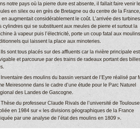
s notre pays où la pierre dure est absente, il fallait faire venir l
ules en silex ou en grès de Bretagne ou du centre de la France
i en augmentait considérablement le coût. L’arrivée des turbines
 cylindres qui se substituent aux meules de pierre et surtout la
hine à vapeur puis l’électricité, porte un coup fatal aux moulin
ditionnels qui laissent la place aux minoteries.
 Ils sont tous placés sur des affluents car la rivière principale est
vigable et parcourue par des trains de radeaux portant des bille
s.
 Inventaire des moulins du bassin versant de l’Eyre réalisé par M
e Meiresonne dans le cadre d’une étude pour le Parc Naturel
gional des Landes de Gascogne.
) Thèse du professeur Claude Rivals de l’université de Toulouse
bliée en 1984 sur « les divisions géographiques de la France
diquée par une analyse de l’état des moulins en 1809 ».