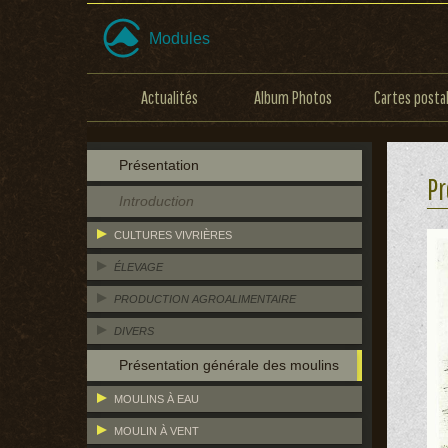
Modules
Actualités
Album Photos
Cartes posta
Présentation
Pr
Introduction
CULTURES VIVRIÈRES
ÉLEVAGE
PRODUCTION AGROALIMENTAIRE
DIVERS
Présentation générale des moulins
MOULINS À EAU
MOULIN À VENT