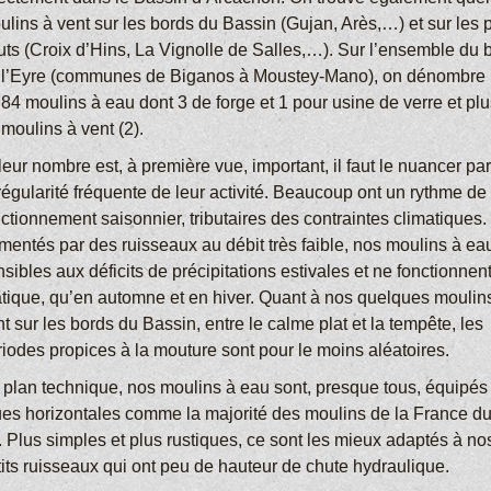
ulins à vent sur les bords du Bassin (Gujan, Arès,…) et sur les 
uts (Croix d’Hins, La Vignolle de Salles,…). Sur l’ensemble du 
 l’Eyre (communes de Biganos à Moustey-Mano), on dénombre 
 84 moulins à eau dont 3 de forge et 1 pour usine de verre et pl
moulins à vent (2).
leur nombre est, à première vue, important, il faut le nuancer par
rrégularité fréquente de leur activité. Beaucoup ont un rythme de
ctionnement saisonnier, tributaires des contraintes climatiques.
imentés par des ruisseaux au débit très faible, nos moulins à ea
sibles aux déficits de précipitations estivales et ne fonctionnent
atique, qu’en automne et en hiver. Quant à nos quelques moulin
t sur les bords du Bassin, entre le calme plat et la tempête, les
riodes propices à la mouture sont pour le moins aléatoires.
 plan technique, nos moulins à eau sont, presque tous, équipés
ues horizontales comme la majorité des moulins de la France du
. Plus simples et plus rustiques, ce sont les mieux adaptés à no
tits ruisseaux qui ont peu de hauteur de chute hydraulique.