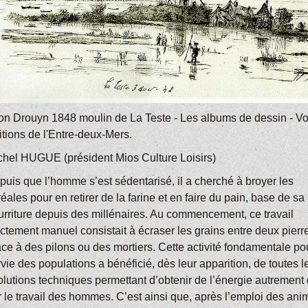
on Drouyn 1848 moulin de La Teste - Les albums de dessin - Vol
itions de l'Entre-deux-Mers.
chel HUGUE (président Mios Culture Loisirs)
puis que l’homme s’est sédentarisé, il a cherché à broyer les
éales pour en retirer de la farine et en faire du pain, base de sa
urriture depuis des millénaires. Au commencement, ce travail
ictement manuel consistait à écraser les grains entre deux pierr
ce à des pilons ou des mortiers. Cette activité fondamentale pou
vie des populations a bénéficié, dès leur apparition, de toutes l
olutions techniques permettant d’obtenir de l’énergie autrement
r le travail des hommes. C’est ainsi que, après l’emploi des an