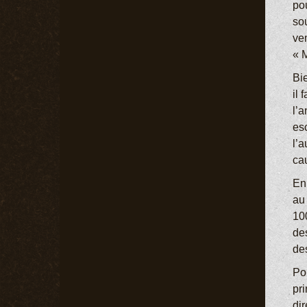
pou
sou
ven
« M
Bi
il 
l’
es
l’
ca
En
au
10
de
de
Po
pri
di