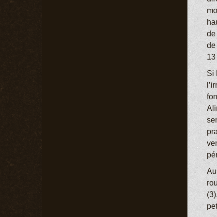
mo
ha
de
de
13 
Si 
l’i
fon
Al
sen
pr
ven
pé
Au
ro
(3)
pe