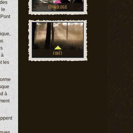
 des
ETHNOLOGIE
 le
 Pont
ique,
ns
es
FORÊT
 à
t les
norme
esque
nd à
ement
oppent
lques