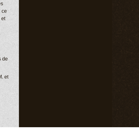
es
, ce
 et
s
s de
. et