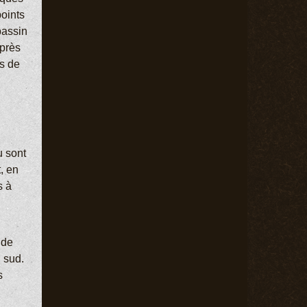
points
bassin
près
us de
u sont
, en
s à
 de
 sud.
s