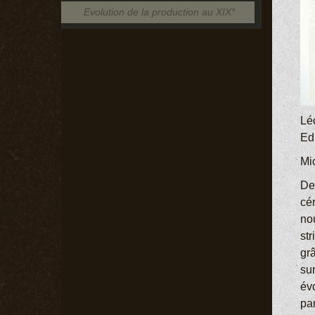
Evolution de la production au XIX°
Lé
Ed
Mi
De
cér
no
str
grâ
sur
év
pa