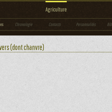
Agriculture
les
Chronologie
Contacts
Personnalités
Bib
vers (dont chanvre)