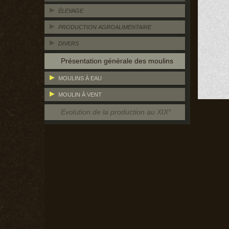
ÉLEVAGE
PRODUCTION AGROALIMENTAIRE
DIVERS
Présentation générale des moulins
MOULINS À EAU
MOULIN À VENT
Evolution de la production au XIX°