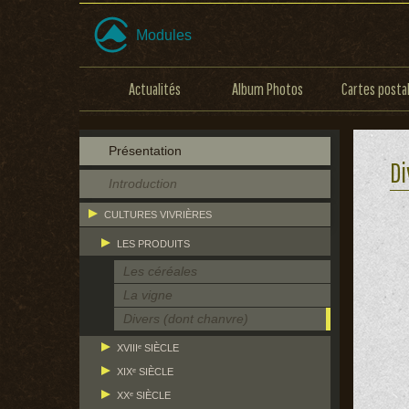
Modules
Actualités
Album Photos
Cartes posta
Présentation
Di
Introduction
CULTURES VIVRIÈRES
LES PRODUITS
Les céréales
La vigne
Divers (dont chanvre)
XVIIIᵉ SIÈCLE
XIXᵉ SIÈCLE
XXᵉ SIÈCLE