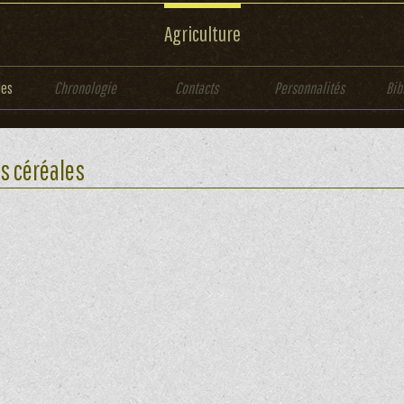
Agriculture
les
Chronologie
Contacts
Personnalités
Bib
s céréales