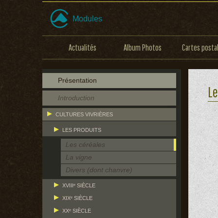
Modules
Actualités
Album Photos
Cartes posta
Présentation
Le
Introduction
CULTURES VIVRIÈRES
LES PRODUITS
Les céréales
La vigne
Divers (dont chanvre)
XVIIIᵉ SIÈCLE
XIXᵉ SIÈCLE
XXᵉ SIÈCLE