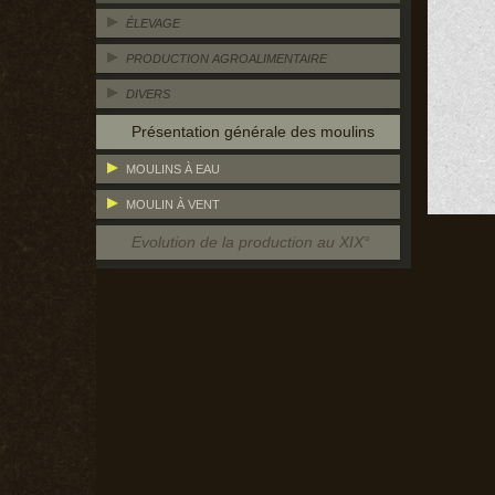
ÉLEVAGE
PRODUCTION AGROALIMENTAIRE
DIVERS
Présentation générale des moulins
MOULINS À EAU
MOULIN À VENT
Evolution de la production au XIX°