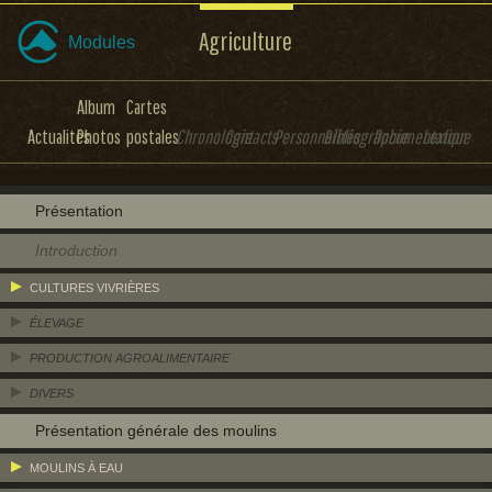
Agriculture
Modules
Album
Cartes
Actualités
Photos
postales
Chronologie
Contacts
Personnalités
Bibliographie
Documentation
Lexique
Présentation
Introduction
CULTURES VIVRIÈRES
ÉLEVAGE
PRODUCTION AGROALIMENTAIRE
DIVERS
Présentation générale des moulins
MOULINS À EAU