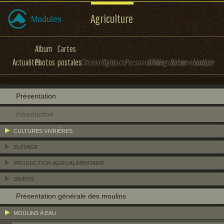
Agriculture
Modules
Album
Cartes
Actualités
Photos
postales
Chronologie
Contacts
Personnalités
Bibliographie
Documentation
Lexique
Présentation
Introduction
CULTURES VIVRIÈRES
ÉLEVAGE
PRODUCTION AGROALIMENTAIRE
DIVERS
Présentation générale des moulins
MOULINS À EAU