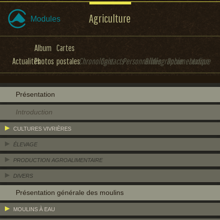
Agriculture
Modules
Album
Cartes
Actualités
Photos
postales
Chronologie
Contacts
Personnalités
Bibliographie
Documentation
Lexique
Présentation
Introduction
CULTURES VIVRIÈRES
ÉLEVAGE
PRODUCTION AGROALIMENTAIRE
DIVERS
Présentation générale des moulins
MOULINS À EAU