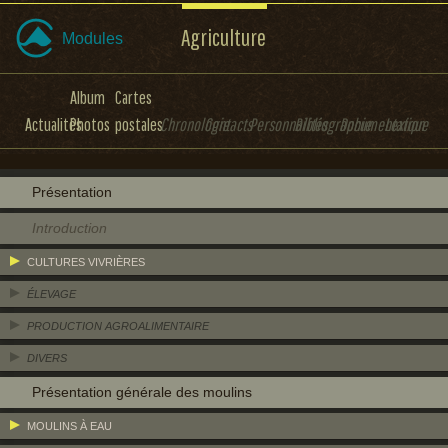
Agriculture
Modules
Album
Cartes
Actualités
Photos
postales
Chronologie
Contacts
Personnalités
Bibliographie
Documentation
Lexique
Présentation
Introduction
CULTURES VIVRIÈRES
ÉLEVAGE
PRODUCTION AGROALIMENTAIRE
DIVERS
Présentation générale des moulins
MOULINS À EAU