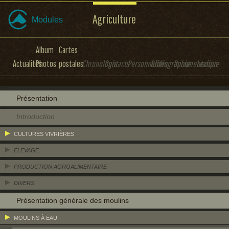
Agriculture
Modules
Album
Cartes
Actualités
Photos
postales
Chronologie
Contacts
Personnalités
Bibliographie
Documentation
Lexique
Présentation
Introduction
CULTURES VIVRIÈRES
ÉLEVAGE
PRODUCTION AGROALIMENTAIRE
DIVERS
Présentation générale des moulins
MOULINS À EAU