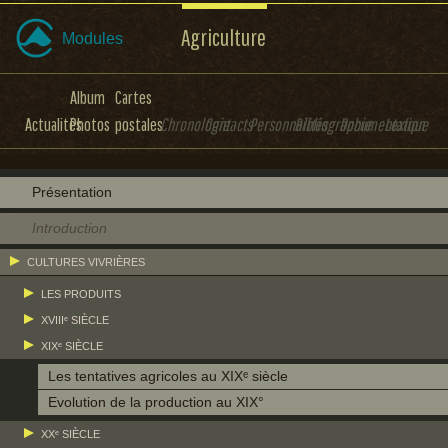
Agriculture
Modules
Album
Cartes
Actualités
Photos
postales
Chronologie
Contacts
Personnalités
Bibliographie
Documentation
Lexique
Présentation
Introduction
CULTURES VIVRIÈRES
LES PRODUITS
XVIIIᵉ SIÈCLE
XIXᵉ SIÈCLE
Les tentatives agricoles au XIXᵉ siècle
Evolution de la production au XIX°
XXᵉ SIÈCLE