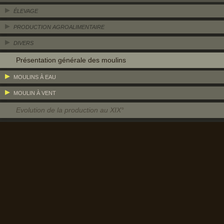
ÉLEVAGE
PRODUCTION AGROALIMENTAIRE
DIVERS
Présentation générale des moulins
MOULINS À EAU
MOULIN À VENT
Evolution de la production au XIX°