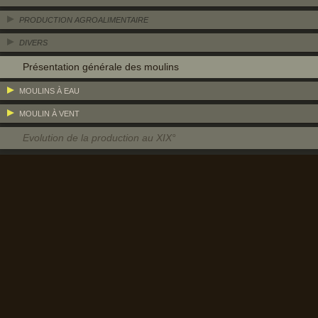
PRODUCTION AGROALIMENTAIRE
DIVERS
Présentation générale des moulins
MOULINS À EAU
MOULIN À VENT
Evolution de la production au XIX°