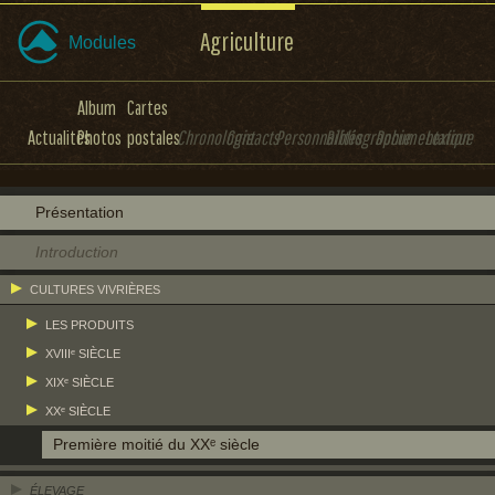
Agriculture
Modules
Album
Cartes
Actualités
Photos
postales
Chronologie
Contacts
Personnalités
Bibliographie
Documentation
Lexique
Présentation
Introduction
CULTURES VIVRIÈRES
LES PRODUITS
XVIIIᵉ SIÈCLE
XIXᵉ SIÈCLE
XXᵉ SIÈCLE
Première moitié du XXᵉ siècle
ÉLEVAGE