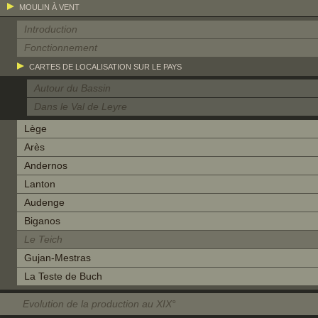
MOULIN À VENT
Introduction
Fonctionnement
CARTES DE LOCALISATION SUR LE PAYS
Autour du Bassin
Dans le Val de Leyre
Lège
Arès
Andernos
Lanton
Audenge
Biganos
Le Teich
Gujan-Mestras
La Teste de Buch
Evolution de la production au XIX°