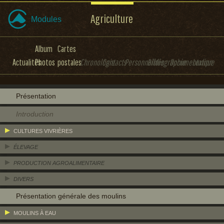
Agriculture
Modules
Album
Cartes
Actualités
Photos
postales
Chronologie
Contacts
Personnalités
Bibliographie
Documentation
Lexique
Présentation
Introduction
CULTURES VIVRIÈRES
ÉLEVAGE
PRODUCTION AGROALIMENTAIRE
DIVERS
Présentation générale des moulins
MOULINS À EAU