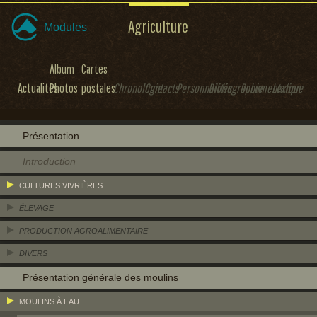
Agriculture
Modules
Album
Cartes
Actualités
Photos
postales
Chronologie
Contacts
Personnalités
Bibliographie
Documentation
Lexique
Présentation
Introduction
CULTURES VIVRIÈRES
ÉLEVAGE
PRODUCTION AGROALIMENTAIRE
DIVERS
Présentation générale des moulins
MOULINS À EAU