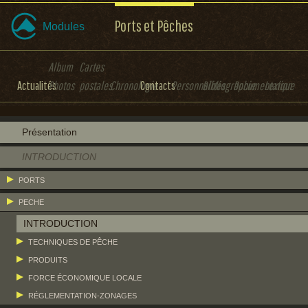
Ports et Pêches
Modules
Album
Cartes
Actualités
Photos
postales
Chronologie
Contacts
Personnalités
Bibliographie
Documentation
Lexique
Présentation
INTRODUCTION
PORTS
PECHE
INTRODUCTION
TECHNIQUES DE PÊCHE
PRODUITS
FORCE ÉCONOMIQUE LOCALE
RÉGLEMENTATION-ZONAGES