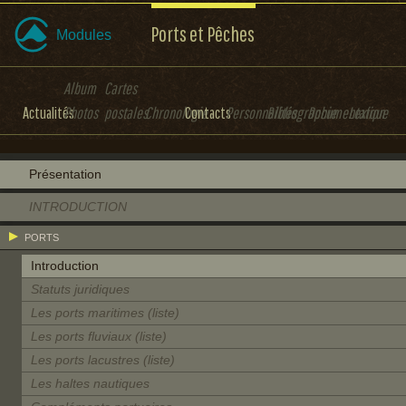
Ports et Pêches
Modules
Album
Cartes
Actualités
Photos
postales
Chronologie
Contacts
Personnalités
Bibliographie
Documentation
Lexique
Présentation
INTRODUCTION
PORTS
Introduction
Statuts juridiques
Les ports maritimes (liste)
Les ports fluviaux (liste)
Les ports lacustres (liste)
Les haltes nautiques