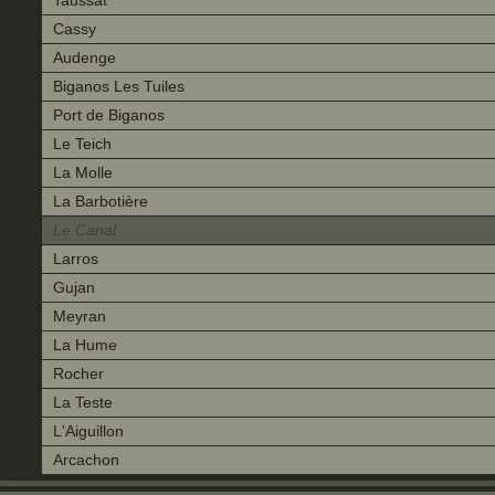
Taussat
Cassy
Audenge
Biganos Les Tuiles
Port de Biganos
Le Teich
La Molle
La Barbotière
Le Canal
Larros
Gujan
Meyran
La Hume
Rocher
La Teste
L'Aiguillon
Arcachon