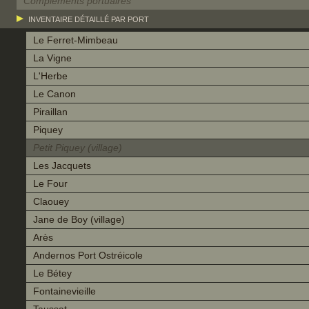
Compléments portuaires
INVENTAIRE DÉTAILLÉ PAR PORT
Le Ferret-Mimbeau
La Vigne
L'Herbe
Le Canon
Piraillan
Piquey
Petit Piquey (village)
Les Jacquets
Le Four
Claouey
Jane de Boy (village)
Arès
Andernos Port Ostréicole
Le Bétey
Fontainevieille