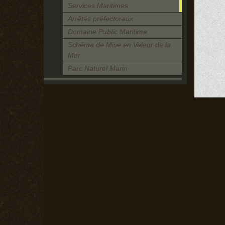
Services Maritimes
Arrêtés préfectoraux
Domaine Public Maritime
Schéma de Mise en Valeur de la
Mer
Parc Naturel Marin