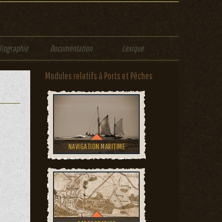
liographie
Documentation
Lexique
Modules relatifs à Ports et Pêches
NAVIGATION MARITIME