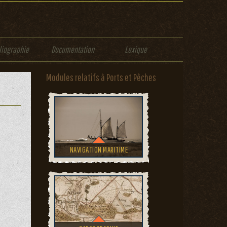
liographie
Documentation
Lexique
Modules relatifs à Ports et Pêches
NAVIGATION MARITIME