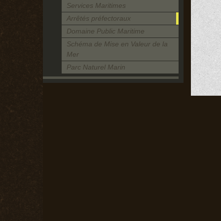
Services Maritimes
Arrêtés préfectoraux
Domaine Public Maritime
Schéma de Mise en Valeur de la
Mer
Parc Naturel Marin