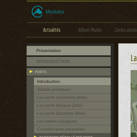
Modules
Actualités
Album Photos
Cartes posta
Présentation
La
INTRODUCTION
PORTS
Introduction
Statuts juridiques
Les ports maritimes (liste)
Les ports fluviaux (liste)
Les ports lacustres (liste)
Les haltes nautiques
Compléments portuaires