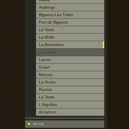
Audenge
Biganos Les Tuiles
Port de Biganos
Le Teich
La Molle
La Barbotière
Le Canal
Larros
Gujan
Meyran
La Hume
Rocher
La Teste
L'Aiguillon
Arcachon
PECHE