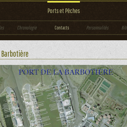
Ports et Pêches
les
Chronologie
Contacts
Personnalités
Bib
 Barbotière