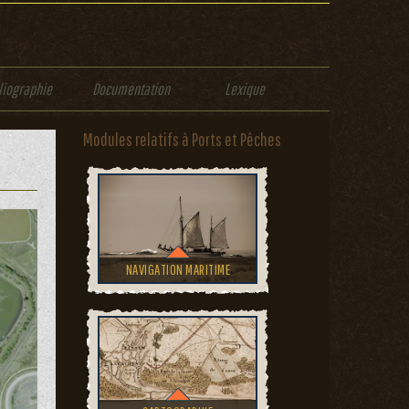
liographie
Documentation
Lexique
Modules relatifs à Ports et Pêches
NAVIGATION MARITIME