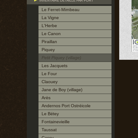
INVENTAIRE DÉTAILLÉ PAR PORT
Le Ferret-Mimbeau
La Vigne
L'Herbe
Le Canon
Piraillan
Piquey
Petit Piquey (village)
Les Jacquets
Le Four
Claouey
Jane de Boy (village)
Arès
Andernos Port Ostréicole
Le Bétey
Fontainevieille
Taussat
Cassy