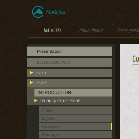
Modules
Actualités
Album Photos
Cartes posta
Présentation
C
INTRODUCTION
PORTS
PECHE
INTRODUCTION
TECHNIQUES DE PÊCHE
Filets
Lignes
Cordeau
Palangre