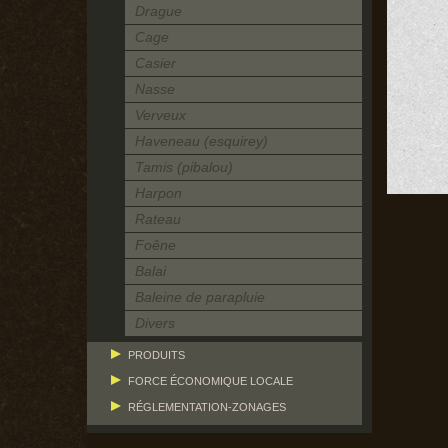
Drague
Cage
Casier
Nasse
Verveux
Haveneau (esquirey)
Tamis (pibalou)
Harpon
Rateau
Foêne
Balai
Baleine de parapluie
Divers
PRODUITS
FORCE ÉCONOMIQUE LOCALE
RÉGLEMENTATION-ZONAGES