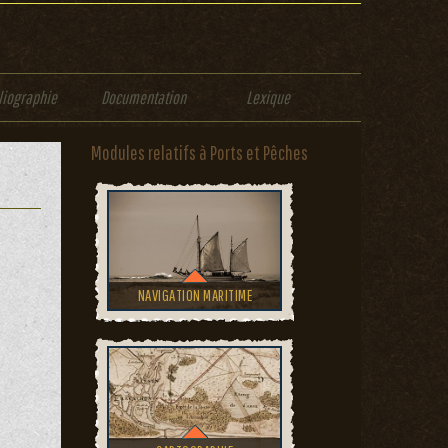
liographie
Documentation
Lexique
Modules relatifs à Ports et Pêches
NAVIGATION MARITIME