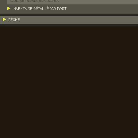
Compléments portuaires
INVENTAIRE DÉTAILLÉ PAR PORT
PECHE