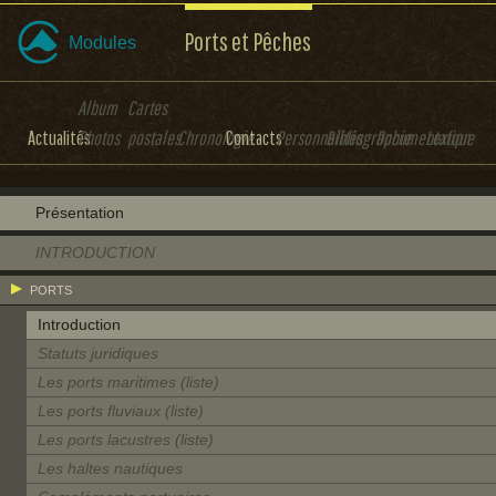
Ports et Pêches
Modules
Album
Cartes
Actualités
Photos
postales
Chronologie
Contacts
Personnalités
Bibliographie
Documentation
Lexique
Présentation
INTRODUCTION
PORTS
Introduction
Statuts juridiques
Les ports maritimes (liste)
Les ports fluviaux (liste)
Les ports lacustres (liste)
Les haltes nautiques