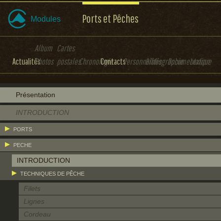
Ports et Pêches
Modules
Album
Cartes
Actualités
Photos
postales
Chronologie
Contacts
Personnalités
Bibliographie
Documentation
Lexique
Présentation
INTRODUCTION
PORTS
PECHE
INTRODUCTION
TECHNIQUES DE PÊCHE
Filets
Lignes
Cordeau