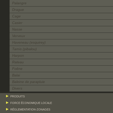
Palangre
Drague
Cage
Casier
Nasse
Verveux
Haveneau (esquirey)
Tamis (pibalou)
Harpon
Rateau
Foêne
Balai
Baleine de parapluie
Divers
PRODUITS
FORCE ÉCONOMIQUE LOCALE
RÉGLEMENTATION-ZONAGES