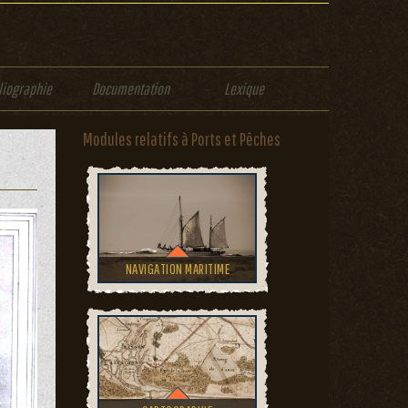
liographie
Documentation
Lexique
Modules relatifs à Ports et Pêches
NAVIGATION MARITIME