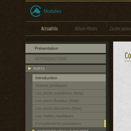
Modules
Actualités
Album Photos
Cartes posta
Présentation
Co
INTRODUCTION
PORTS
Introduction
Statuts juridiques
Les ports maritimes (liste)
Les ports fluviaux (liste)
Les ports lacustres (liste)
Les haltes nautiques
Compléments portuaires