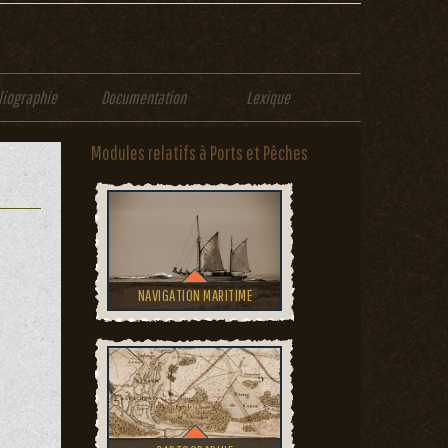
liographie
Documentation
Lexique
Modules relatifs à Ports et Pêches
NAVIGATION MARITIME