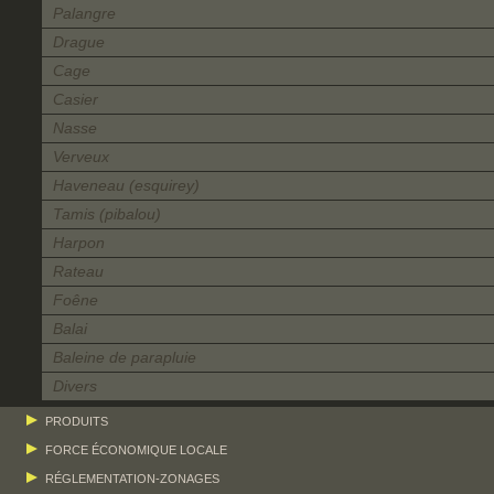
Palangre
Drague
Cage
Casier
Nasse
Verveux
Haveneau (esquirey)
Tamis (pibalou)
Harpon
Rateau
Foêne
Balai
Baleine de parapluie
Divers
PRODUITS
FORCE ÉCONOMIQUE LOCALE
RÉGLEMENTATION-ZONAGES