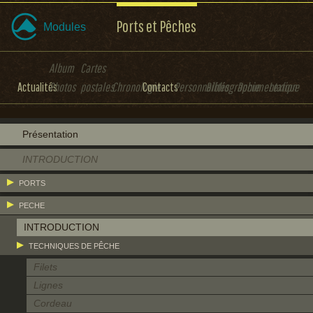
Ports et Pêches
Modules
Album
Cartes
Actualités
Photos
postales
Chronologie
Contacts
Personnalités
Bibliographie
Documentation
Lexique
Présentation
INTRODUCTION
PORTS
PECHE
INTRODUCTION
TECHNIQUES DE PÊCHE
Filets
Lignes
Cordeau