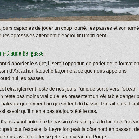
ujours capables de jouer un coup fourré, les passes et son arm
gues agressives attendent d'engloutir l'imprudent.
an-Claude Bergasse
nt d’aborder le sujet, il serait opportun de parler de la formatio
ssin d’Arcachon laquelle façonnera ce que nous appelons
jourd’hui les passes.
cet étranglement reste de nos jours l’unique sortie vers l’océan, 
en reste pas moins vrai qu’elles présentent un véritable danger 
 bateaux qui rentrent ou qui sortent du bassin. Par ailleurs il fau
si savoir qu’il n’en a pas toujours été le cas.
0ans avant notre ère le bassin n’existait pas du fait que l’océa
upait tout l’espace, la Leyre longeait la côte nord en passant d
ernos, avant d’aller se jeter au niveau du Porge .