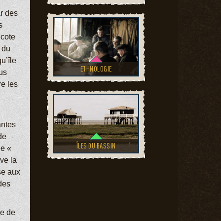
ar des
s
 cote
 du
u’île
ETHNOLOGIE
us
re les
antes
de
ÎLES DU BASSIN
ée «
ve la
se aux
 des
re de