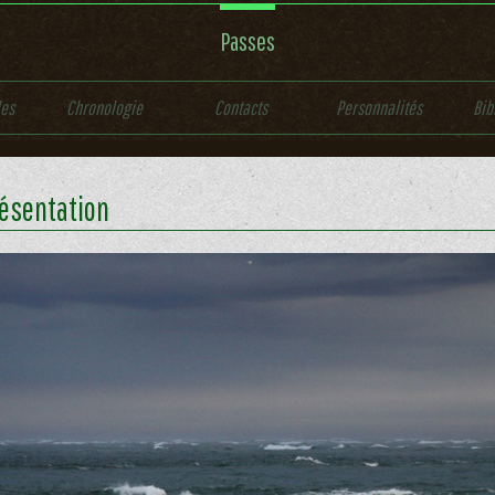
Passes
les
Chronologie
Contacts
Personnalités
Bib
ésentation