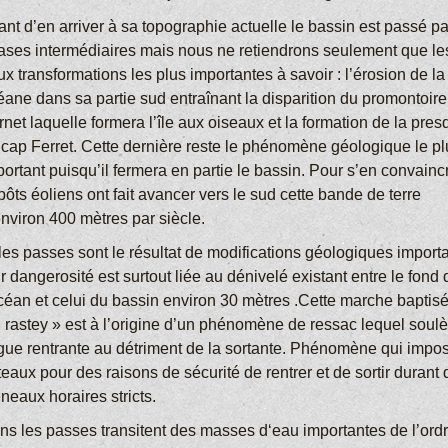
ant d’en arriver à sa topographie actuelle le bassin est passé p
ases intermédiaires mais nous ne retiendrons seulement que le
x transformations les plus importantes à savoir : l’érosion de la
éane dans sa partie sud entraînant la disparition du promontoire
net laquelle formera l’île aux oiseaux et la formation de la presq
 cap Ferret. Cette dernière reste le phénomène géologique le pl
ortant puisqu’il fermera en partie le bassin. Pour s’en convainc
ôts éoliens ont fait avancer vers le sud cette bande de terre
environ 400 mètres par siècle.
 les passes sont le résultat de modifications géologiques import
r dangerosité est surtout liée au dénivelé existant entre le fond 
océan et celui du bassin environ 30 mètres .Cette marche baptis
u rastey » est à l’origine d’un phénomène de ressac lequel soulè
gue rentrante au détriment de la sortante. Phénomène qui impo
eaux pour des raisons de sécurité de rentrer et de sortir durant
neaux horaires stricts.
ns les passes transitent des masses d‘eau importantes de l’ord