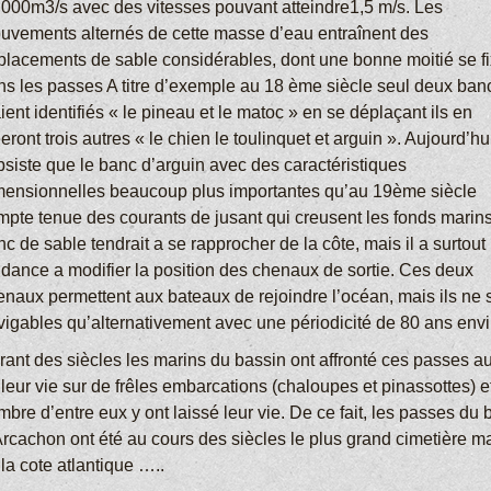
.000m3/s avec des vitesses pouvant atteindre1,5 m/s. Les
uvements alternés de cette masse d’eau entraînent des
placements de sable considérables, dont une bonne moitié se f
ns les passes A titre d’exemple au 18 ème siècle seul deux ban
ient identifiés « le pineau et le matoc » en se déplaçant ils en
eront trois autres « le chien le toulinquet et arguin ». Aujourd’hu
bsiste que le banc d’arguin avec des caractéristiques
mensionnelles beaucoup plus importantes qu’au 19ème siècle
mpte tenue des courants de jusant qui creusent les fonds marin
c de sable tendrait a se rapprocher de la côte, mais il a surtout
ndance a modifier la position des chenaux de sortie. Ces deux
enaux permettent aux bateaux de rejoindre l’océan, mais ils ne 
vigables qu’alternativement avec une périodicité de 80 ans envi
rant des siècles les marins du bassin ont affronté ces passes au
leur vie sur de frêles embarcations (chaloupes et pinassottes) e
bre d’entre eux y ont laissé leur vie. De ce fait, les passes du 
Arcachon ont été au cours des siècles le plus grand cimetière m
la cote atlantique …..