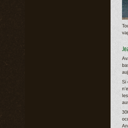
To
va
Je
Ava
ba
au
Si 
n’
les
aus
300
occ
And