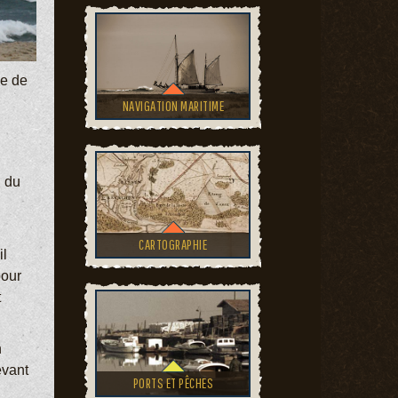
ée de
NAVIGATION MARITIME
n du
CARTOGRAPHIE
il
pour
t
n
evant
PORTS ET PÊCHES