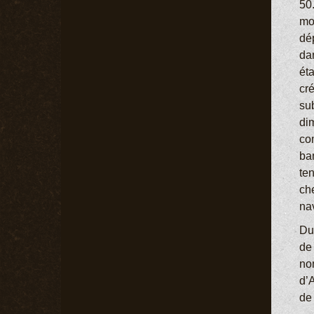
50
mo
dé
da
éta
cré
su
di
co
ban
te
ch
na
Du
de 
nom
d’
de 