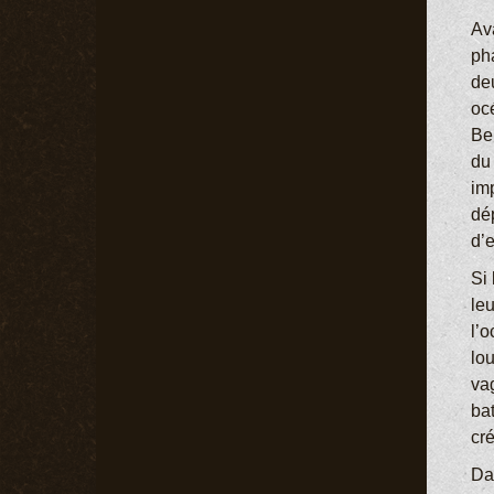
Av
ph
deu
oc
Ber
du
imp
dép
d’
Si
leu
l’
lo
va
bat
cré
Da