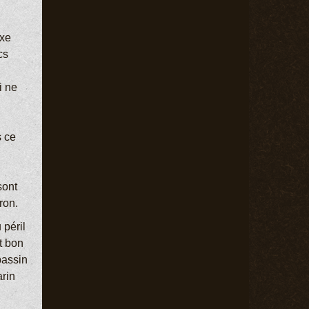
ixe
cs
i ne
s ce
sont
ron.
 péril
t bon
bassin
arin