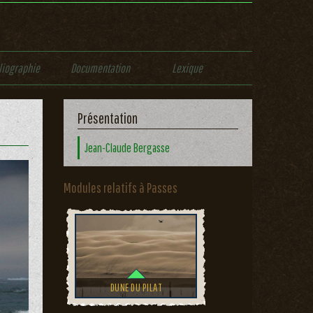
liographie
Documentation
Lexique
Présentation
Jean-Claude Bergasse
Modules relatifs à Passes
DUNE DU PILAT