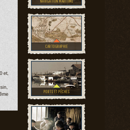
NAVIGATION MARITIME
CARTOGRAPHIE
 et,
sin,
PORTS ET PÊCHES
 même