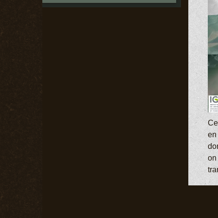
Ce
en 
do
on
tr