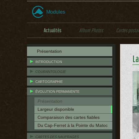
Modules
Actualités
Album Photos
Cartes posta
Présentation
La
INTRODUCTION
COURANTOLOGIE
CARTOGRAPHIE
ÉVOLUTION PERMANENTE
Présentation
Largeur disponible
Comparaison des cartes fiables
Du Cap-Ferret à la Pointe du Matoc
CARTES DES NAUFRAGES