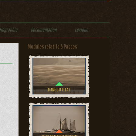
liographie
Documentation
Lexique
Modules relatifs à Passes
DUNE DU PILAT