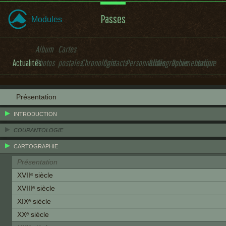
Passes
Modules
Album
Cartes
Actualités
Photos
postales
Chronologie
Contacts
Personnalités
Bibliographie
Documentation
Lexique
Présentation
INTRODUCTION
COURANTOLOGIE
CARTOGRAPHIE
Présentation
XVIIᵉ siècle
XVIIIᵉ siècle
XIXᵉ siècle
XXᵉ siècle