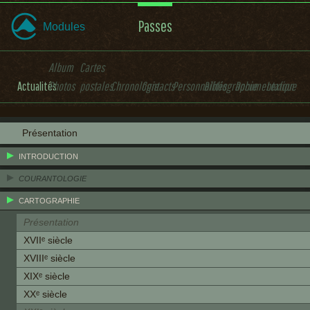
Passes
Modules
Album
Cartes
Actualités
Photos
postales
Chronologie
Contacts
Personnalités
Bibliographie
Documentation
Lexique
Présentation
INTRODUCTION
COURANTOLOGIE
CARTOGRAPHIE
Présentation
XVIIᵉ siècle
XVIIIᵉ siècle
XIXᵉ siècle
XXᵉ siècle