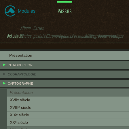
Passes
Modules
Album
Cartes
Actualités
Photos
postales
Chronologie
Contacts
Personnalités
Bibliographie
Documentation
Lexique
Présentation
INTRODUCTION
COURANTOLOGIE
CARTOGRAPHIE
Présentation
XVIIᵉ siècle
XVIIIᵉ siècle
XIXᵉ siècle
XXᵉ siècle