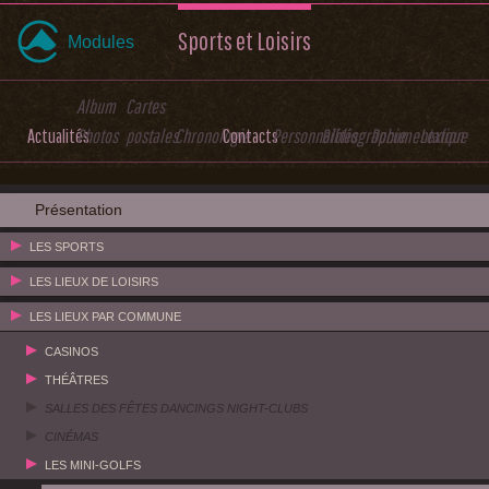
Sports et Loisirs
Modules
Album
Cartes
Actualités
Photos
postales
Chronologie
Contacts
Personnalités
Bibliographie
Documentation
Lexique
Présentation
LES SPORTS
LES LIEUX DE LOISIRS
LES LIEUX PAR COMMUNE
CASINOS
THÉÂTRES
SALLES DES FÊTES DANCINGS NIGHT-CLUBS
CINÉMAS
LES MINI-GOLFS