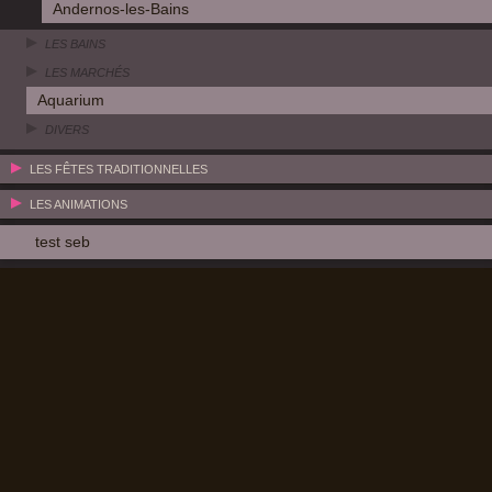
Andernos-les-Bains
LES BAINS
LES MARCHÉS
Aquarium
DIVERS
LES FÊTES TRADITIONNELLES
LES ANIMATIONS
test seb