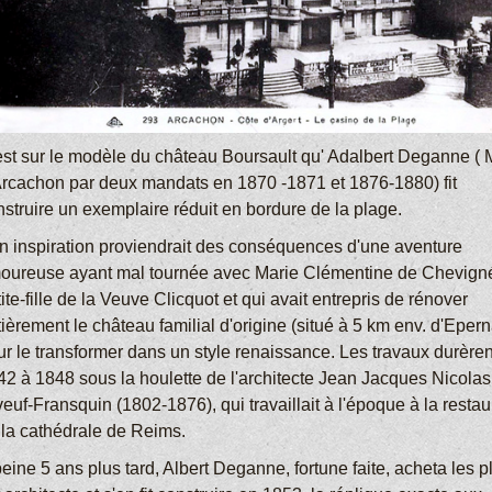
est sur le modèle du château Boursault qu' Adalbert Deganne ( 
Arcachon par deux mandats en 1870 -1871 et 1876-1880) fit
nstruire un exemplaire réduit en bordure de la plage.
n inspiration proviendrait des conséquences d'une aventure
oureuse ayant mal tournée avec Marie Clémentine de Chevign
ite-fille de la Veuve Clicquot et qui avait entrepris de rénover
ièrement le château familial d'origine (situé à 5 km env. d'Eper
ur le transformer dans un style renaissance. Les travaux durèren
42 à 1848 sous la houlette de l'architecte Jean Jacques Nicolas
euf-Fransquin (1802-1876), qui travaillait à l'époque à la restau
 la cathédrale de Reims.
eine 5 ans plus tard, Albert Deganne, fortune faite, acheta les p