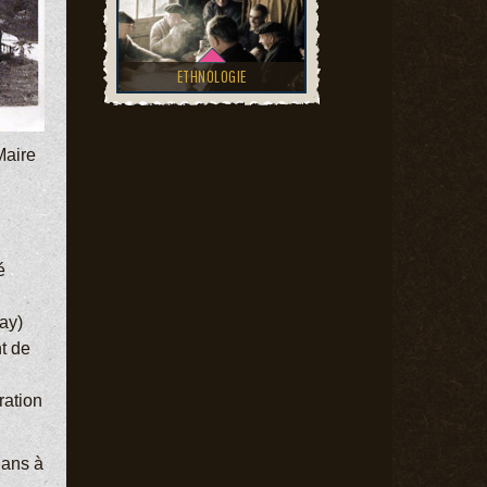
ETHNOLOGIE
Maire
é
nay)
t de
ration
lans à