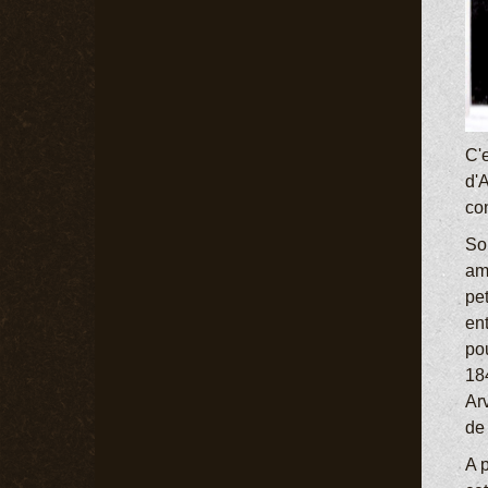
C'
d'
co
So
am
pet
ent
po
18
Arv
de
A p