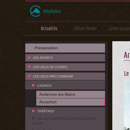
Modules
Actualités
Album Photos
Cartes posta
Présentation
A
LES SPORTS
LES LIEUX DE LOISIRS
Le
LES LIEUX PAR COMMUNE
CASINOS
Andernos-les-Bains
Arcachon
THÉÂTRES
SALLES DES FÊTES DANCINGS NIGHT-
CLUBS