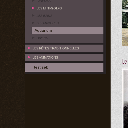
CINÉMAS
LES MINI-GOLFS
LES BAINS
LES MARCHÉS
Aquarium
DIVERS
LES FÊTES TRADITIONNELLES
LES ANIMATIONS
Le
test seb