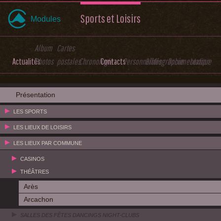
Sports et Loisirs
Modules
Album
Cartes
Actualités
Photos
postales
Chronologie
Contacts
Personnalités
Bibliographie
Documentation
Lexique
Présentation
LES SPORTS
LES LIEUX DE LOISIRS
LES LIEUX PAR COMMUNE
CASINOS
THÉÂTRES
Arès
Arcachon
SALLES DES FÊTES DANCINGS NIGHT-CLUBS