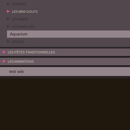
CINÉMAS
LES MINI-GOLFS
LES BAINS
LES MARCHÉS
Aquarium
DIVERS
LES FÊTES TRADITIONNELLES
LES ANIMATIONS
test seb