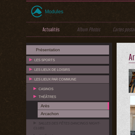
Modules
Actualités
Album Photos
Cartes posta
Présentation
Ar
LES SPORTS
LES LIEUX DE LOISIRS
LES LIEUX PAR COMMUNE
CASINOS
THÉÂTRES
Arès
Arcachon
SALLES DES FÊTES DANCINGS NIGHT-
CLUBS