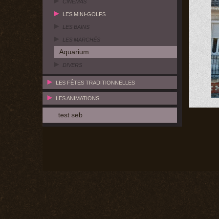
CINÉMAS
LES MINI-GOLFS
LES BAINS
LES MARCHÉS
Aquarium
DIVERS
LES FÊTES TRADITIONNELLES
LES ANIMATIONS
test seb