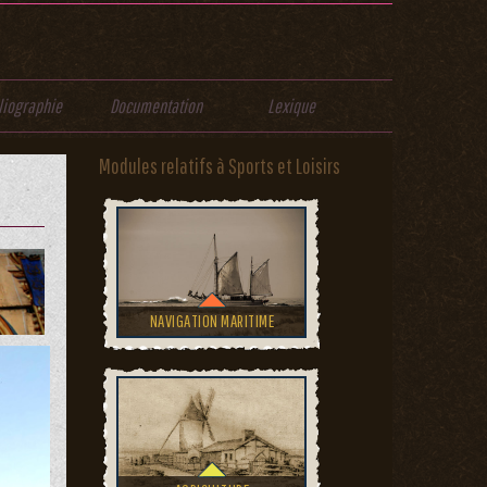
liographie
Documentation
Lexique
Modules relatifs à Sports et Loisirs
NAVIGATION MARITIME